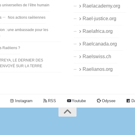
s universelles de l’être humain
Raelacademy.org
s
Nos actions raéliennes
Rael-justice.org
ion : une ambassade pour les
Raelafrica.org
s
Raelcanada.org
es Raéliens ?
Raelswiss.ch
TREYA, LE DERNIER DES
ENVOYÉ SUR LA TERRE
Raelianos.org
Instagram
RSS
Youtube
Odysee
Da