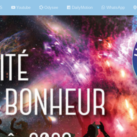
S
Youtube
Odysee
DailyMotion
WhatsApp