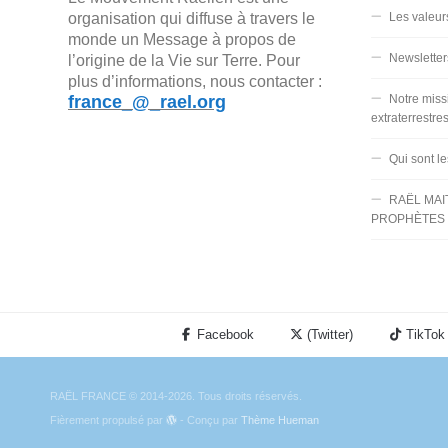
organisation qui diffuse à travers le
Les valeur
monde un Message à propos de
Newsletter
l’origine de la Vie sur Terre. Pour
plus d’informations, nous contacter :
france_@_rael.org
Notre miss
extraterrestre
Qui sont l
RAËL MAI
PROPHÈTES 
Facebook
(Twitter)
TikTok
RAËL FRANCE © 2014-2026. Tous droits réservés.
Fièrement propulsé par
- Conçu par
Thème Hueman