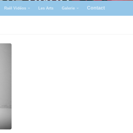
Contact
Raël Vidéos
Les Arts
Galerie
N