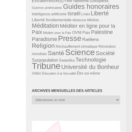
Extraterrestre(s)
Gotopless
Fête raélienne
Guides honoraires
Guerres américaines
Liberté
Israël
Intelligence artificielle
L'infini
Liberté fondamentale
Médias
Médecine
Méditation
Méditer en ligne pour la
Paix
Palestine
Paix
OVNI
Méditer pour la Paix
Presse
Paradisme
Raéliens
Religion
Révolution
Réchauffement climatique
Science
Santé
Société
mondiale
Technologie
Surpopulation
Swastika
Tribune
Université du Bonheur
Vidéo
Éducation à la Sexualité
Être soi-même
ARCHIVES MENSUELLES DES ARTICLES
Archives
mensuelles
des
articles