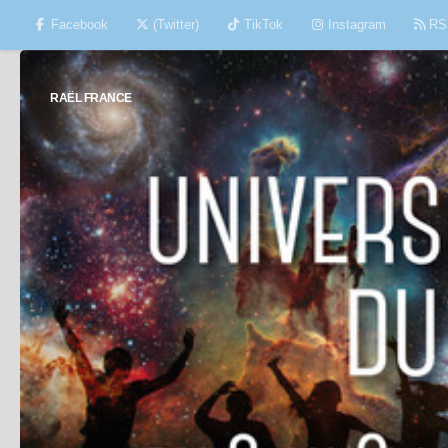
Facebook
(Twitter)
TikTok
Instagram
RS
Skip to content
RAËL FRANCE