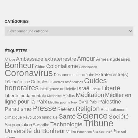
CATÉGORIES
Catégories
ÉTIQUETTES
Amour
Ambassade extraterrestre
Armes nucléaires
Afrique
Bonheur
Colonialisme
Chine
Colonisation
Coronavirus
Extraterrestre(s)
Désarmement nucléaire
Guides
Gotopless
Fête raélienne
Guerres américaines
honoraires
Liberté
Israël
Intelligence artificielle
L'infini
Méditation
Méditer en
Liberté fondamentale
Médias
Médecine
ligne pour la Paix
Palestine
Paix
OVNI
Méditer pour la Paix
Presse
Religion
Paradisme
Raéliens
Réchauffement
Science
Santé
Société
Révolution mondiale
climatique
Tribune
Technologie
Surpopulation
Swastika
Université du Bonheur
Vidéo
Éducation à la Sexualité
Être soi-
même