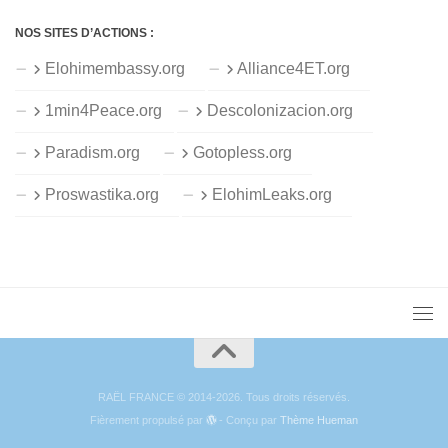
NOS SITES D’ACTIONS :
Elohimembassy.org
Alliance4ET.org
1min4Peace.org
Descolonizacion.org
Paradism.org
Gotopless.org
Proswastika.org
ElohimLeaks.org
RAËL FRANCE © 2014-2026. Tous droits réservés.
Fièrement propulsé par
- Conçu par
Thème Hueman