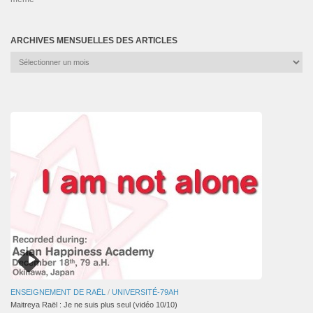
ARCHIVES MENSUELLES DES ARTICLES
Archives
mensuelles
des
articles
ENSEIGNEMENT DE RAËL
/
UNIVERSITÉ-79AH
Maitreya Raël : Je ne suis plus seul (vidéo 10/10)