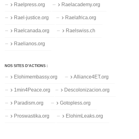
Raelpress.org
Raelacademy.org
Rael-justice.org
Raelafrica.org
Raelcanada.org
Raelswiss.ch
Raelianos.org
NOS SITES D’ACTIONS :
Elohimembassy.org
Alliance4ET.org
1min4Peace.org
Descolonizacion.org
Paradism.org
Gotopless.org
Proswastika.org
ElohimLeaks.org