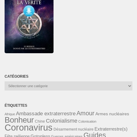
CATÉGORIES
Catégories
ÉTIQUETTES
Amour
Ambassade extraterrestre
Armes nucléaires
Afrique
Bonheur
Colonialisme
Chine
Colonisation
Coronavirus
Extraterrestre(s)
Désarmement nucléaire
Guides
Gotopless
Fête raélienne
Guerres américaines