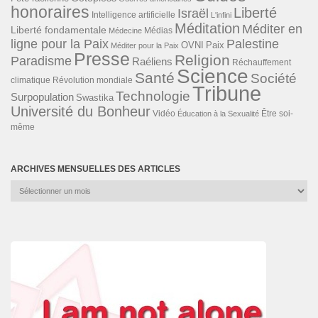
honoraires
Liberté
Israël
Intelligence artificielle
L'infini
Méditation
Méditer en
Liberté fondamentale
Médias
Médecine
ligne pour la Paix
Palestine
Paix
OVNI
Méditer pour la Paix
Presse
Religion
Paradisme
Raéliens
Réchauffement
Science
Santé
Société
Révolution mondiale
climatique
Tribune
Technologie
Surpopulation
Swastika
Université du Bonheur
Vidéo
Éducation à la Sexualité
Être soi-
même
ARCHIVES MENSUELLES DES ARTICLES
Archives
mensuelles
des
articles