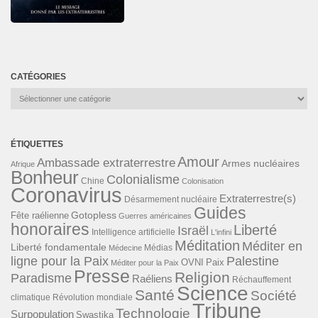
CATÉGORIES
Catégories
ÉTIQUETTES
Amour
Ambassade extraterrestre
Armes nucléaires
Afrique
Bonheur
Colonialisme
Chine
Colonisation
Coronavirus
Extraterrestre(s)
Désarmement nucléaire
Guides
Gotopless
Fête raélienne
Guerres américaines
honoraires
Liberté
Israël
Intelligence artificielle
L'infini
Méditation
Méditer en
Liberté fondamentale
Médias
Médecine
ligne pour la Paix
Palestine
Paix
OVNI
Méditer pour la Paix
Presse
Religion
Paradisme
Raéliens
Réchauffement
Science
Santé
Société
Révolution mondiale
climatique
Tribune
Technologie
Surpopulation
Swastika