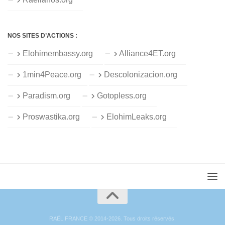
NOS SITES D’ACTIONS :
Elohimembassy.org
Alliance4ET.org
1min4Peace.org
Descolonizacion.org
Paradism.org
Gotopless.org
Proswastika.org
ElohimLeaks.org
RAËL FRANCE © 2014-2026. Tous droits réservés.