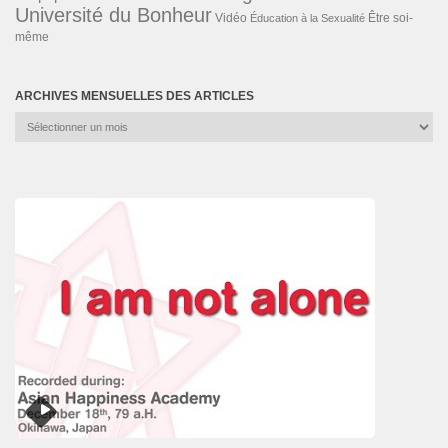
Université du Bonheur
Vidéo
Éducation à la Sexualité
Être soi-
même
ARCHIVES MENSUELLES DES ARTICLES
Archives
mensuelles
des
articles