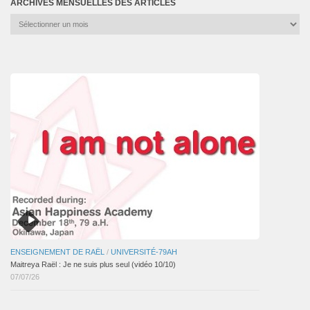
ARCHIVES MENSUELLES DES ARTICLES
Archives
mensuelles
des
articles
ENSEIGNEMENT DE RAËL
/
UNIVERSITÉ-79AH
Maitreya Raël : Je ne suis plus seul (vidéo 10/10)
07/07/26