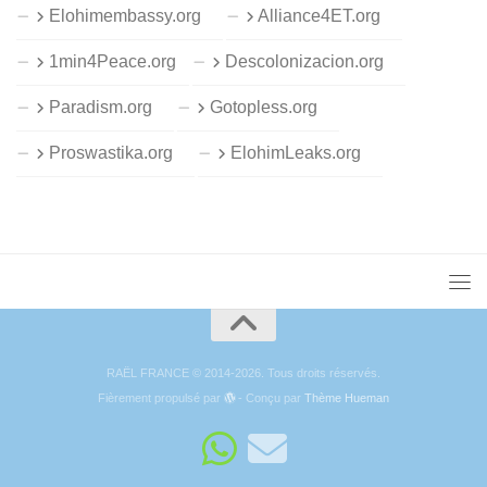
Elohimembassy.org
Alliance4ET.org
1min4Peace.org
Descolonizacion.org
Paradism.org
Gotopless.org
Proswastika.org
ElohimLeaks.org
RAËL FRANCE © 2014-2026. Tous droits réservés.
Fièrement propulsé par
- Conçu par
Thème Hueman