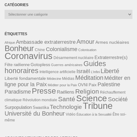
CATÉGORIES
Catégories
ÉTIQUETTES
Amour
Ambassade extraterrestre
Armes nucléaires
Afrique
Bonheur
Colonialisme
Chine
Colonisation
Coronavirus
Extraterrestre(s)
Désarmement nucléaire
Guides
Gotopless
Fête raélienne
Guerres américaines
honoraires
Liberté
Israël
Intelligence artificielle
L'infini
Méditation
Méditer en
Liberté fondamentale
Médias
Médecine
ligne pour la Paix
Palestine
Paix
OVNI
Méditer pour la Paix
Presse
Religion
Paradisme
Raéliens
Réchauffement
Science
Santé
Société
Révolution mondiale
climatique
Tribune
Technologie
Surpopulation
Swastika
Université du Bonheur
Vidéo
Éducation à la Sexualité
Être soi-
même