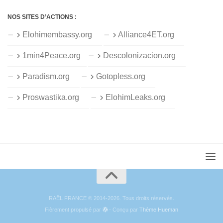
NOS SITES D’ACTIONS :
Elohimembassy.org
Alliance4ET.org
1min4Peace.org
Descolonizacion.org
Paradism.org
Gotopless.org
Proswastika.org
ElohimLeaks.org
RAËL FRANCE © 2014-2026. Tous droits réservés.
Fièrement propulsé par
- Conçu par
Thème Hueman