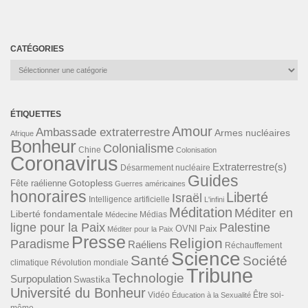
CATÉGORIES
Catégories
ÉTIQUETTES
Amour
Ambassade extraterrestre
Armes nucléaires
Afrique
Bonheur
Colonialisme
Chine
Colonisation
Coronavirus
Extraterrestre(s)
Désarmement nucléaire
Guides
Gotopless
Fête raélienne
Guerres américaines
honoraires
Liberté
Israël
Intelligence artificielle
L'infini
Méditation
Méditer en
Liberté fondamentale
Médias
Médecine
ligne pour la Paix
Palestine
Paix
OVNI
Méditer pour la Paix
Presse
Religion
Paradisme
Raéliens
Réchauffement
Science
Santé
Société
Révolution mondiale
climatique
Tribune
Technologie
Surpopulation
Swastika
Université du Bonheur
Vidéo
Éducation à la Sexualité
Être soi-