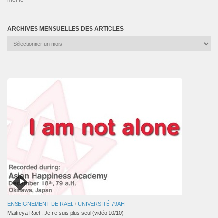
même
ARCHIVES MENSUELLES DES ARTICLES
Archives
mensuelles
des
articles
ENSEIGNEMENT DE RAËL
/
UNIVERSITÉ-79AH
Maitreya Raël : Je ne suis plus seul (vidéo 10/10)