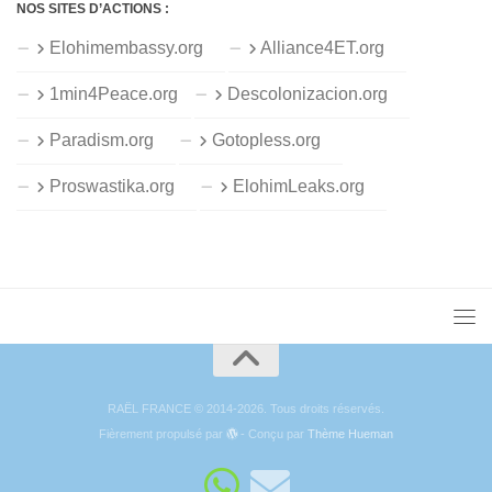
NOS SITES D’ACTIONS :
Elohimembassy.org
Alliance4ET.org
1min4Peace.org
Descolonizacion.org
Paradism.org
Gotopless.org
Proswastika.org
ElohimLeaks.org
RAËL FRANCE © 2014-2026. Tous droits réservés.
Fièrement propulsé par
- Conçu par
Thème Hueman