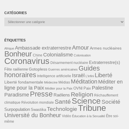
CATÉGORIES
Catégories
ÉTIQUETTES
Amour
Ambassade extraterrestre
Armes nucléaires
Afrique
Bonheur
Colonialisme
Chine
Colonisation
Coronavirus
Extraterrestre(s)
Désarmement nucléaire
Guides
Gotopless
Fête raélienne
Guerres américaines
honoraires
Liberté
Israël
Intelligence artificielle
L'infini
Méditation
Méditer en
Liberté fondamentale
Médias
Médecine
ligne pour la Paix
Palestine
Paix
OVNI
Méditer pour la Paix
Presse
Religion
Paradisme
Raéliens
Réchauffement
Science
Santé
Société
Révolution mondiale
climatique
Tribune
Technologie
Surpopulation
Swastika
Université du Bonheur
Vidéo
Éducation à la Sexualité
Être soi-
même