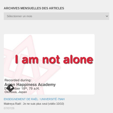
ARCHIVES MENSUELLES DES ARTICLES
Archives
mensuelles
des
articles
ENSEIGNEMENT DE RAËL
/
UNIVERSITÉ-79AH
Maitreya Raël : Je ne suis plus seul (vidéo 10/10)
07/07/26