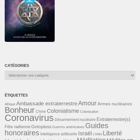
CATÉGORIES
Catégories
ÉTIQUETTES
Amour
Ambassade extraterrestre
Armes nucléaires
Afrique
Bonheur
Colonialisme
Chine
Colonisation
Coronavirus
Extraterrestre(s)
Désarmement nucléaire
Guides
Gotopless
Fête raélienne
Guerres américaines
honoraires
Liberté
Israël
Intelligence artificielle
L'infini
Méditation