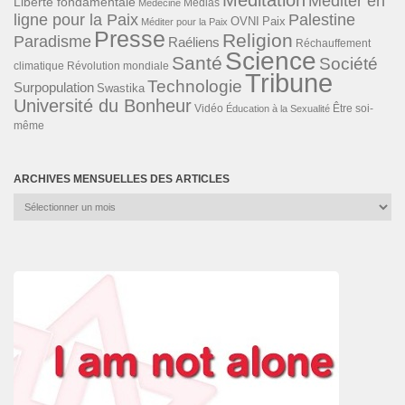
Méditer en
Liberté fondamentale
Médias
Médecine
ligne pour la Paix
Palestine
Paix
OVNI
Méditer pour la Paix
Presse
Religion
Paradisme
Raéliens
Réchauffement
Science
Santé
Société
Révolution mondiale
climatique
Tribune
Technologie
Surpopulation
Swastika
Université du Bonheur
Vidéo
Éducation à la Sexualité
Être soi-
même
ARCHIVES MENSUELLES DES ARTICLES
Archives
mensuelles
des
articles