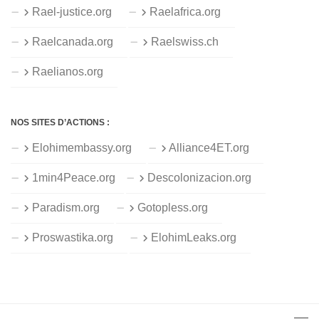
Rael-justice.org
Raelafrica.org
Raelcanada.org
Raelswiss.ch
Raelianos.org
NOS SITES D’ACTIONS :
Elohimembassy.org
Alliance4ET.org
1min4Peace.org
Descolonizacion.org
Paradism.org
Gotopless.org
Proswastika.org
ElohimLeaks.org