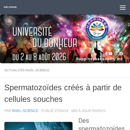
Skip to content
RAËL FRANCE
ACTUALITÉS RAËL-SCIENCE
Spermatozoïdes créés à partir de
cellules souches
PAR
RAEL-SCIENCE
· PUBLIÉ
07/03/16
· MIS À JOUR
05/05/21
Des
spermatozoïdes