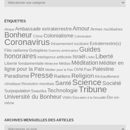
Catégories
ÉTIQUETTES
Amour
Ambassade extraterrestre
Armes nucléaires
Afrique
Bonheur
Colonialisme
Chine
Colonisation
Coronavirus
Extraterrestre(s)
Désarmement nucléaire
Guides
Gotopless
Fête raélienne
Guerres américaines
honoraires
Liberté
Israël
Intelligence artificielle
L'infini
Méditation
Méditer en
Liberté fondamentale
Médias
Médecine
ligne pour la Paix
Palestine
Paix
OVNI
Méditer pour la Paix
Presse
Religion
Paradisme
Raéliens
Réchauffement
Science
Santé
Société
Révolution mondiale
climatique
Tribune
Technologie
Surpopulation
Swastika
Université du Bonheur
Vidéo
Éducation à la Sexualité
Être soi-
même
ARCHIVES MENSUELLES DES ARTICLES
Archives