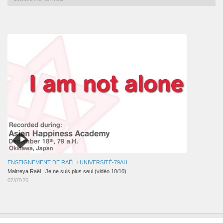
mensuelles
des
articles
ENSEIGNEMENT DE RAËL
/
UNIVERSITÉ-79AH
Maitreya Raël : Je ne suis plus seul (vidéo 10/10)
07/07/26