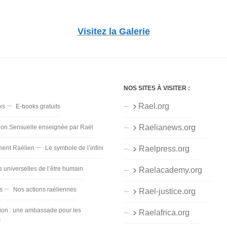
Visitez la Galerie
NOS SITES À VISITER :
Rael.org
ks
E-books gratuits
Raelianews.org
ion Sensuelle enseignée par Raël
ent Raélien
Le symbole de l’infini
Raelpress.org
s universelles de l’être humain
Raelacademy.org
s
Nos actions raéliennes
Rael-justice.org
ion : une ambassade pour les
Raelafrica.org
s