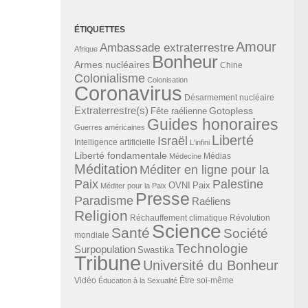
ÉTIQUETTES
Amour
Ambassade extraterrestre
Afrique
Bonheur
Armes nucléaires
Chine
Colonialisme
Colonisation
Coronavirus
Désarmement nucléaire
Extraterrestre(s)
Gotopless
Fête raélienne
Guides honoraires
Guerres américaines
Liberté
Israël
Intelligence artificielle
L'infini
Liberté fondamentale
Médias
Médecine
Méditation
Méditer en ligne pour la
Paix
Palestine
Paix
OVNI
Méditer pour la Paix
Presse
Paradisme
Raéliens
Religion
Révolution
Réchauffement climatique
Science
Santé
Société
mondiale
Technologie
Surpopulation
Swastika
Tribune
Université du Bonheur
Vidéo
Éducation à la Sexualité
Être soi-même