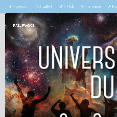
Facebook
(Twitter)
TikTok
Instagram
RS
Skip to content
RAËL FRANCE