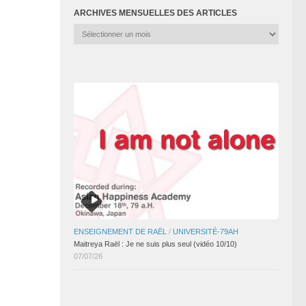
ARCHIVES MENSUELLES DES ARTICLES
Archives
mensuelles
des
articles
ENSEIGNEMENT DE RAËL
/
UNIVERSITÉ-79AH
Maitreya Raël : Je ne suis plus seul (vidéo 10/10)
07/07/26