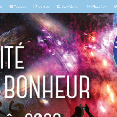
S
Youtube
Odysee
DailyMotion
WhatsApp