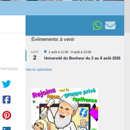
Évènements à venir
Mis
2 août à 11:00
-
8 août à 13:00
AOÛT
2
en
Université du Bonheur du 2 au 8 août 2026
avant
PARTAGER
Voir le calendrier