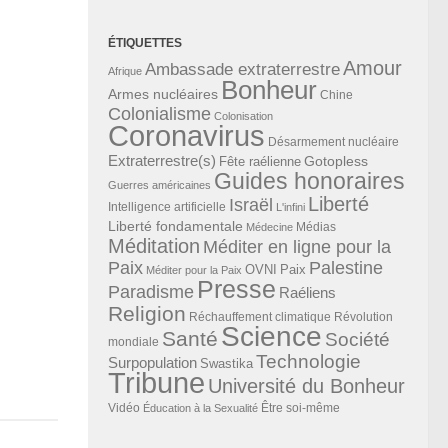
ÉTIQUETTES
Amour
Ambassade extraterrestre
Afrique
Bonheur
Armes nucléaires
Chine
Colonialisme
Colonisation
Coronavirus
Désarmement nucléaire
Extraterrestre(s)
Gotopless
Fête raélienne
Guides honoraires
Guerres américaines
Liberté
Israël
Intelligence artificielle
L'infini
Liberté fondamentale
Médias
Médecine
Méditation
Méditer en ligne pour la
Paix
Palestine
Paix
OVNI
Méditer pour la Paix
Presse
Paradisme
Raéliens
Religion
Révolution
Réchauffement climatique
Science
Santé
Société
mondiale
Technologie
Surpopulation
Swastika
Tribune
Université du Bonheur
Vidéo
Éducation à la Sexualité
Être soi-même