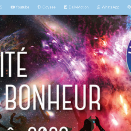
S
Youtube
Odysee
DailyMotion
WhatsApp