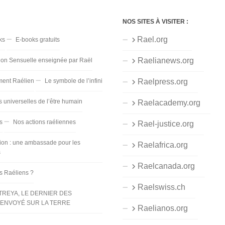
NOS SITES À VISITER :
Rael.org
ks
E-books gratuits
Raelianews.org
ion Sensuelle enseignée par Raël
ent Raélien
Le symbole de l’infini
Raelpress.org
s universelles de l’être humain
Raelacademy.org
s
Nos actions raéliennes
Rael-justice.org
ion : une ambassade pour les
Raelafrica.org
s
Raelcanada.org
es Raéliens ?
Raelswiss.ch
TREYA, LE DERNIER DES
ENVOYÉ SUR LA TERRE
Raelianos.org