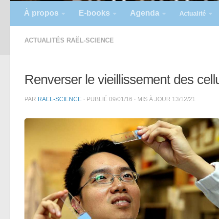
À propos
E-books
Agenda
Actualité
ACTUALITÉS RAËL-SCIENCE
Renverser le vieillissement des cell
PAR
RAEL-SCIENCE
· PUBLIÉ
09/01/16
· MIS À JOUR
13/12/21