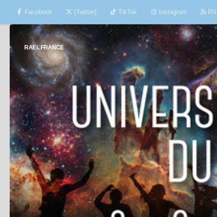
Facebook
(Twitter)
TikTok
Instagram
RS
Skip to content
RAËL FRANCE