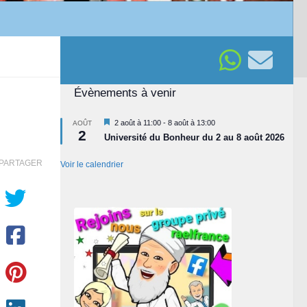
Évènements à venir
Mis
2 août à 11:00
-
8 août à 13:00
AOÛT
2
en
Université du Bonheur du 2 au 8 août 2026
avant
PARTAGER
Voir le calendrier