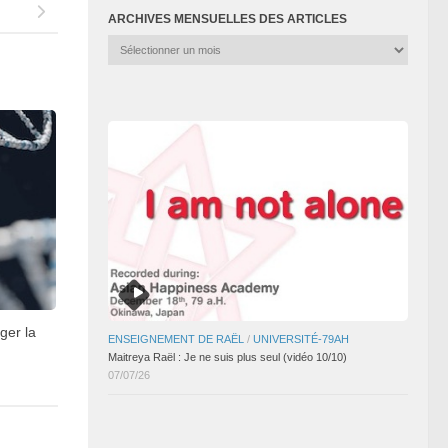
ARCHIVES MENSUELLES DES ARTICLES
Archives
mensuelles
des
articles
ger la
ENSEIGNEMENT DE RAËL
/
UNIVERSITÉ-79AH
Maitreya Raël : Je ne suis plus seul (vidéo 10/10)
07/07/26