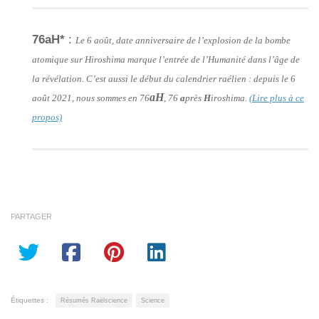
76aH*
:
Le 6 août, date anniversaire de l’explosion de la bombe
atomique sur Hiroshima marque l’entrée de l’Humanité dans l’âge de
la révélation. C’est aussi le début du calendrier raélien : depuis le 6
aH
août 2021, nous sommes en 76
, 76
a
près
H
iroshima.
(Lire plus à ce
propos)
PARTAGER
Étiquettes :
Résumés Raëlscience
Science