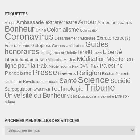
ÉTIQUETTES
Amour
Ambassade extraterrestre
Armes nucléaires
Afrique
Bonheur
Colonialisme
Chine
Colonisation
Coronavirus
Extraterrestre(s)
Désarmement nucléaire
Guides
Gotopless
Fête raélienne
Guerres américaines
honoraires
Liberté
Israël
Intelligence artificielle
L'infini
Méditation
Méditer en
Liberté fondamentale
Médias
Médecine
ligne pour la Paix
Palestine
Paix
OVNI
Méditer pour la Paix
Presse
Religion
Paradisme
Raéliens
Réchauffement
Science
Santé
Société
Révolution mondiale
climatique
Tribune
Technologie
Surpopulation
Swastika
Université du Bonheur
Vidéo
Éducation à la Sexualité
Être soi-
même
ARCHIVES MENSUELLES DES ARTICLES
Archives
mensuelles
des