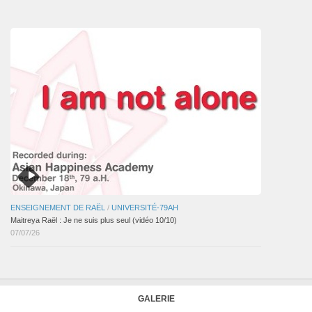
articles
ENSEIGNEMENT DE RAËL
/
UNIVERSITÉ-79AH
Maitreya Raël : Je ne suis plus seul (vidéo 10/10)
07/07/26
GALERIE