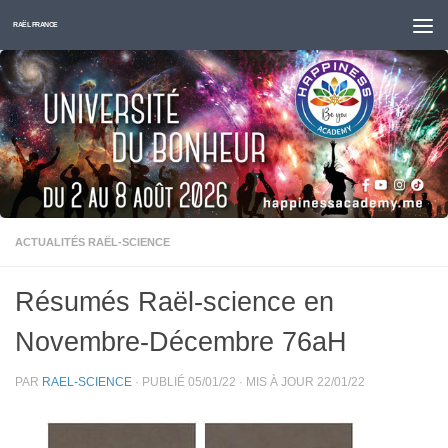
Skip to content
RAËL FRANCE
ACTUALITÉS RAËL-SCIENCE
Résumés Raël-science en
Novembre-Décembre 76aH
PAR
RAEL-SCIENCE
· PUBLIÉ
05/01/22
· MIS À JOUR
22/01/22