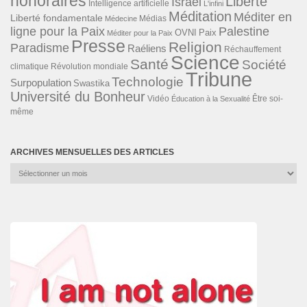
honoraires
Liberté
Israël
Intelligence artificielle
L'infini
Méditation
Méditer en
Liberté fondamentale
Médias
Médecine
ligne pour la Paix
Palestine
Paix
OVNI
Méditer pour la Paix
Presse
Religion
Paradisme
Raéliens
Réchauffement
Science
Santé
Société
Révolution mondiale
climatique
Tribune
Technologie
Surpopulation
Swastika
Université du Bonheur
Vidéo
Éducation à la Sexualité
Être soi-
même
ARCHIVES MENSUELLES DES ARTICLES
Archives
mensuelles
des
articles