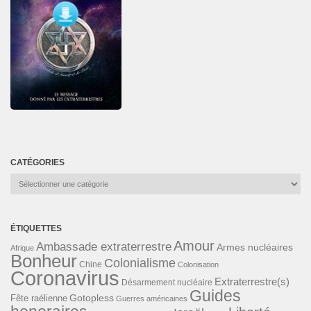
CATÉGORIES
Catégories
ÉTIQUETTES
Amour
Ambassade extraterrestre
Armes nucléaires
Afrique
Bonheur
Colonialisme
Chine
Colonisation
Coronavirus
Extraterrestre(s)
Désarmement nucléaire
Guides
Gotopless
Fête raélienne
Guerres américaines