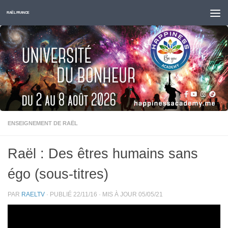
Skip to content
RAËL FRANCE
ENSEIGNEMENT DE RAËL
Raël : Des êtres humains sans
égo (sous-titres)
PAR
RAELTV
· PUBLIÉ
22/11/16
· MIS À JOUR
05/05/21