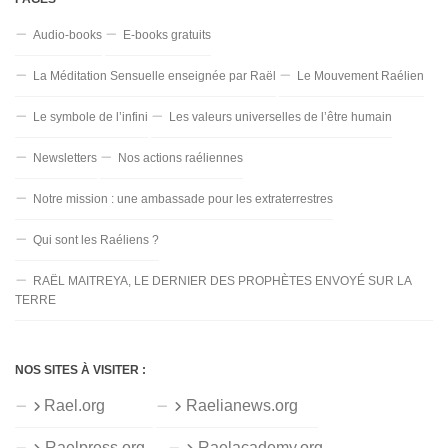
Audio-books
E-books gratuits
La Méditation Sensuelle enseignée par Raël
Le Mouvement Raélien
Le symbole de l’infini
Les valeurs universelles de l’être humain
Newsletters
Nos actions raéliennes
Notre mission : une ambassade pour les extraterrestres
Qui sont les Raéliens ?
RAËL MAITREYA, LE DERNIER DES PROPHÈTES ENVOYÉ SUR LA
TERRE
NOS SITES À VISITER :
Rael.org
Raelianews.org
Raelpress.org
Raelacademy.org