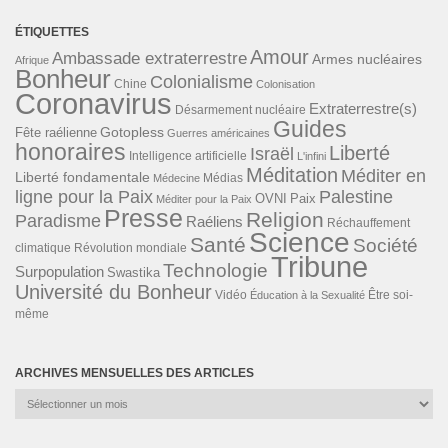
ÉTIQUETTES
Amour
Ambassade extraterrestre
Armes nucléaires
Afrique
Bonheur
Colonialisme
Chine
Colonisation
Coronavirus
Extraterrestre(s)
Désarmement nucléaire
Guides
Gotopless
Fête raélienne
Guerres américaines
honoraires
Liberté
Israël
Intelligence artificielle
L'infini
Méditation
Méditer en
Liberté fondamentale
Médias
Médecine
ligne pour la Paix
Palestine
Paix
OVNI
Méditer pour la Paix
Presse
Religion
Paradisme
Raéliens
Réchauffement
Science
Santé
Société
Révolution mondiale
climatique
Tribune
Technologie
Surpopulation
Swastika
Université du Bonheur
Vidéo
Éducation à la Sexualité
Être soi-
même
ARCHIVES MENSUELLES DES ARTICLES
Archives
mensuelles
des