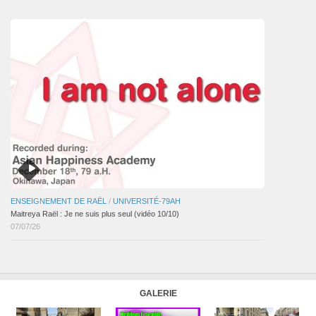
articles
ENSEIGNEMENT DE RAËL
/
UNIVERSITÉ-79AH
Maitreya Raël : Je ne suis plus seul (vidéo 10/10)
07/07/26
GALERIE