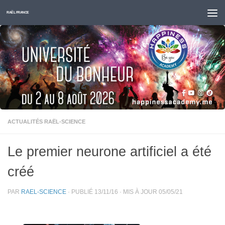
Skip to content
RAËL FRANCE
ACTUALITÉS RAËL-SCIENCE
Le premier neurone artificiel a été
créé
PAR
RAEL-SCIENCE
· PUBLIÉ
13/11/16
· MIS À JOUR
05/05/21