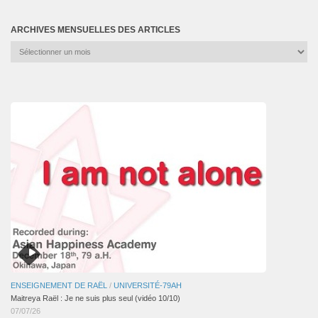
ARCHIVES MENSUELLES DES ARTICLES
Archives
mensuelles
des
articles
ENSEIGNEMENT DE RAËL
/
UNIVERSITÉ-79AH
Maitreya Raël : Je ne suis plus seul (vidéo 10/10)
07/07/26