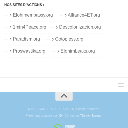
NOS SITES D’ACTIONS :
Elohimembassy.org
Alliance4ET.org
1min4Peace.org
Descolonizacion.org
Paradism.org
Gotopless.org
Proswastika.org
ElohimLeaks.org
RAËL FRANCE © 2014-2026. Tous droits réservés.
Fièrement propulsé par
- Conçu par
Thème Hueman