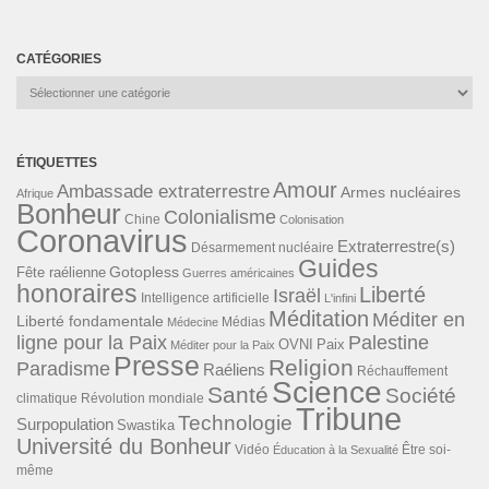
CATÉGORIES
Catégories
ÉTIQUETTES
Amour
Ambassade extraterrestre
Armes nucléaires
Afrique
Bonheur
Colonialisme
Chine
Colonisation
Coronavirus
Extraterrestre(s)
Désarmement nucléaire
Guides
Gotopless
Fête raélienne
Guerres américaines
honoraires
Liberté
Israël
Intelligence artificielle
L'infini
Méditation
Méditer en
Liberté fondamentale
Médias
Médecine
ligne pour la Paix
Palestine
Paix
OVNI
Méditer pour la Paix
Presse
Religion
Paradisme
Raéliens
Réchauffement
Science
Santé
Société
Révolution mondiale
climatique
Tribune
Technologie
Surpopulation
Swastika
Université du Bonheur
Vidéo
Éducation à la Sexualité
Être soi-
même