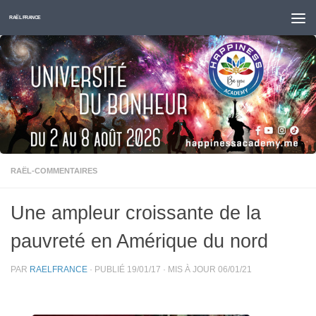
Skip to content
RAËL FRANCE
RAËL-COMMENTAIRES
Une ampleur croissante de la
pauvreté en Amérique du nord
PAR
RAELFRANCE
· PUBLIÉ
19/01/17
· MIS À JOUR
06/01/21