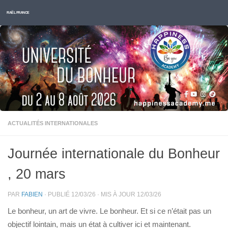
Skip to content
RAËL FRANCE
ACTUALITÉS INTERNATIONALES
Journée internationale du Bonheur
, 20 mars
PAR
FABIEN
· PUBLIÉ
12/03/26
· MIS À JOUR
12/03/26
Le bonheur, un art de vivre. Le bonheur. Et si ce n’était pas un
objectif lointain, mais un état à cultiver ici et maintenant.