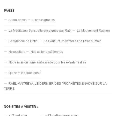
PAGES
Audio-books
E-books gratuits
La Méditation Sensuelle enseignée par Raël
Le Mouvement Raélien
Le symbole de l’infini
Les valeurs universelles de l’être humain
Newsletters
Nos actions raéliennes
Notre mission : une ambassade pour les extraterrestres
Qui sont les Raéliens ?
RAËL MAITREYA, LE DERNIER DES PROPHÈTES ENVOYÉ SUR LA
TERRE
NOS SITES À VISITER :
Rael.org
Raelianews.org