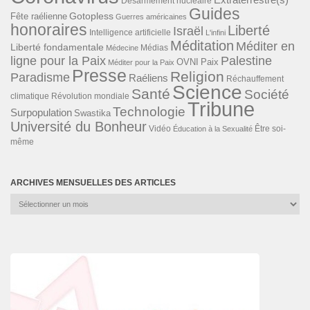
Extraterrestre(s)
Désarmement nucléaire
Guides
Gotopless
Fête raélienne
Guerres américaines
honoraires
Liberté
Israël
Intelligence artificielle
L'infini
Méditation
Méditer en
Liberté fondamentale
Médias
Médecine
ligne pour la Paix
Palestine
Paix
OVNI
Méditer pour la Paix
Presse
Religion
Paradisme
Raéliens
Réchauffement
Science
Santé
Société
Révolution mondiale
climatique
Tribune
Technologie
Surpopulation
Swastika
Université du Bonheur
Vidéo
Éducation à la Sexualité
Être soi-
même
ARCHIVES MENSUELLES DES ARTICLES
Archives
mensuelles
des
articles