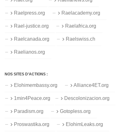
Raelpress.org
Raelacademy.org
Rael-justice.org
Raelafrica.org
Raelcanada.org
Raelswiss.ch
Raelianos.org
NOS SITES D’ACTIONS :
Elohimembassy.org
Alliance4ET.org
1min4Peace.org
Descolonizacion.org
Paradism.org
Gotopless.org
Proswastika.org
ElohimLeaks.org