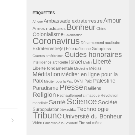
ÉTIQUETTES
Amour
Ambassade extraterrestre
Afrique
Bonheur
Armes nucléaires
Chine
Colonialisme
Colonisation
Coronavirus
Désarmement nucléaire
Extraterrestre(s)
Gotopless
Fête raélienne
Guides honoraires
Guerres américaines
Liberté
Israël
Intelligence artificielle
L'infini
Liberté fondamentale
Médias
Médecine
Méditation
Méditer en ligne pour la
Paix
Palestine
Paix
OVNI
Méditer pour la Paix
Presse
Paradisme
Raéliens
Religion
Révolution
Réchauffement climatique
Science
Santé
Société
mondiale
Technologie
Surpopulation
Swastika
Tribune
Université du Bonheur
Vidéo
Éducation à la Sexualité
Être soi-même