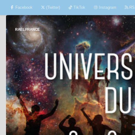
Facebook
(Twitter)
TikTok
Instagram
RS
Skip to content
RAËL FRANCE