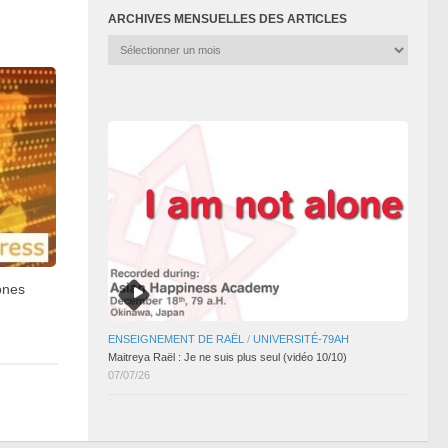
ARCHIVES MENSUELLES DES ARTICLES
Archives
mensuelles
des
articles
ones
ENSEIGNEMENT DE RAËL
/
UNIVERSITÉ-79AH
Maitreya Raël : Je ne suis plus seul (vidéo 10/10)
07/07/26