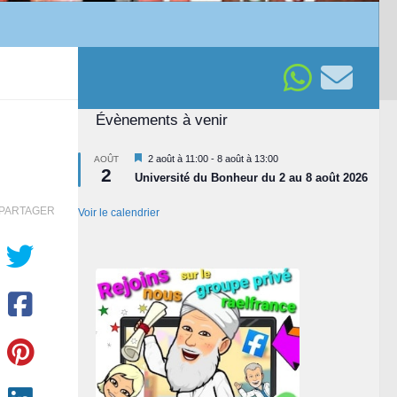
Évènements à venir
Mis
2 août à 11:00
-
8 août à 13:00
AOÛT
2
en
Université du Bonheur du 2 au 8 août 2026
avant
PARTAGER
Voir le calendrier