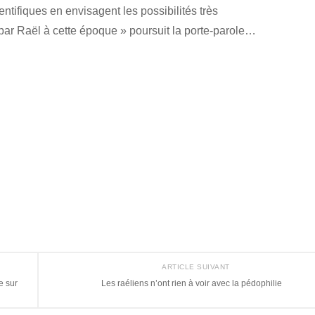
ientifiques en envisagent les possibilités très
 par Raël à cette époque » poursuit la porte-parole…
ARTICLE SUIVANT
e sur
Les raéliens n’ont rien à voir avec la pédophilie