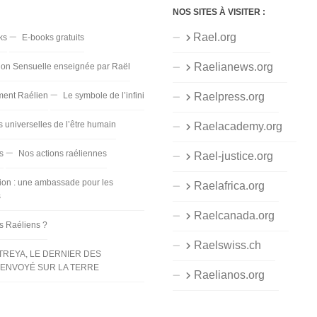
NOS SITES À VISITER :
Rael.org
ks
E-books gratuits
Raelianews.org
ion Sensuelle enseignée par Raël
ent Raélien
Le symbole de l’infini
Raelpress.org
s universelles de l’être humain
Raelacademy.org
s
Nos actions raéliennes
Rael-justice.org
ion : une ambassade pour les
Raelafrica.org
s
Raelcanada.org
es Raéliens ?
Raelswiss.ch
TREYA, LE DERNIER DES
ENVOYÉ SUR LA TERRE
Raelianos.org