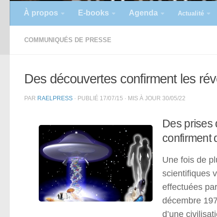
À propos
E-books
Agenda
Actualité
COMMUNIQUÉS DE PRESSE
Des découvertes confirment les rév
PAR
RAELPRESS
· PUBLIÉ
17/07/15
· MIS À JOUR
30/05/22
Des prises 
confirment 
Une fois de pl
scientifiques 
effectuées par
décembre 1973,
d’une civilisa