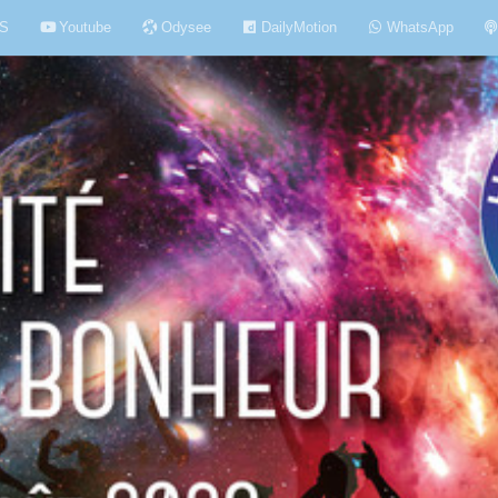
S
Youtube
Odysee
DailyMotion
WhatsApp