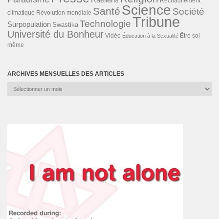
Réchauffement
Science
Santé
Société
Révolution mondiale
climatique
Tribune
Technologie
Surpopulation
Swastika
Université du Bonheur
Vidéo
Éducation à la Sexualité
Être soi-
même
ARCHIVES MENSUELLES DES ARTICLES
Archives
mensuelles
des
articles