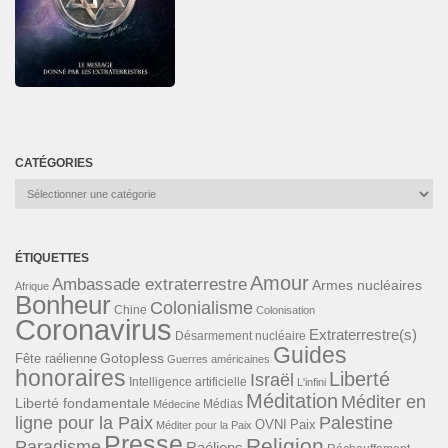
CATÉGORIES
Catégories
ÉTIQUETTES
Amour
Ambassade extraterrestre
Armes nucléaires
Afrique
Bonheur
Colonialisme
Chine
Colonisation
Coronavirus
Extraterrestre(s)
Désarmement nucléaire
Guides
Gotopless
Fête raélienne
Guerres américaines
honoraires
Liberté
Israël
Intelligence artificielle
L'infini
Méditation
Méditer en
Liberté fondamentale
Médias
Médecine
ligne pour la Paix
Palestine
Paix
OVNI
Méditer pour la Paix
Presse
Religion
Paradisme
Raéliens