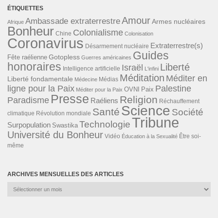
ÉTIQUETTES
Amour
Ambassade extraterrestre
Armes nucléaires
Afrique
Bonheur
Colonialisme
Chine
Colonisation
Coronavirus
Extraterrestre(s)
Désarmement nucléaire
Guides
Gotopless
Fête raélienne
Guerres américaines
honoraires
Liberté
Israël
Intelligence artificielle
L'infini
Méditation
Méditer en
Liberté fondamentale
Médias
Médecine
ligne pour la Paix
Palestine
Paix
OVNI
Méditer pour la Paix
Presse
Religion
Paradisme
Raéliens
Réchauffement
Science
Santé
Société
Révolution mondiale
climatique
Tribune
Technologie
Surpopulation
Swastika
Université du Bonheur
Vidéo
Éducation à la Sexualité
Être soi-
même
ARCHIVES MENSUELLES DES ARTICLES
Archives
mensuelles
des
articles