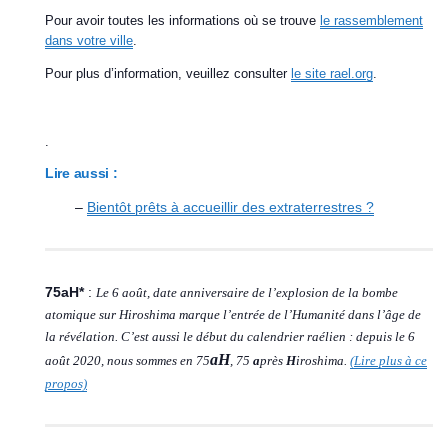
Pour avoir toutes les informations où se trouve
le rassemblement
dans votre ville
.
Pour plus d’information, veuillez consulter
le site rael.org
.
.
Lire aussi :
–
Bientôt prêts à accueillir des extraterrestres ?
75aH*
:
Le 6 août, date anniversaire de l’explosion de la bombe
atomique sur Hiroshima marque l’entrée de l’Humanité dans l’âge de
la révélation. C’est aussi le début du calendrier raélien : depuis le 6
aH
août 2020, nous sommes en 75
, 75
a
près
H
iroshima.
(Lire plus à ce
propos)