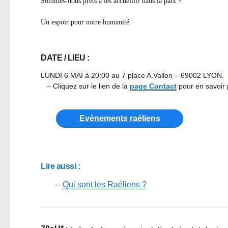
Sommes-nous prêts à les accueillir dans la paix ?
Un espoir pour notre humanité.
DATE / LIEU :
LUNDI 6 MAI à 20:00 au 7 place A.Vallon – 69002 LYON.
– Cliquez sur le lien de la
page Contact
pour en savoir 
Evènements raéliens
Lire aussi :
–
Qui sont les Raéliens ?