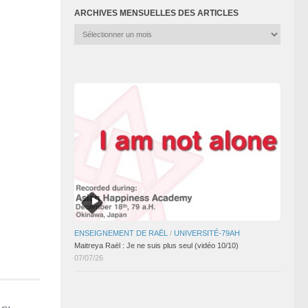
ARCHIVES MENSUELLES DES ARTICLES
Archives
mensuelles
des
articles
ENSEIGNEMENT DE RAËL
/
UNIVERSITÉ-79AH
Maitreya Raël : Je ne suis plus seul (vidéo 10/10)
07/07/26