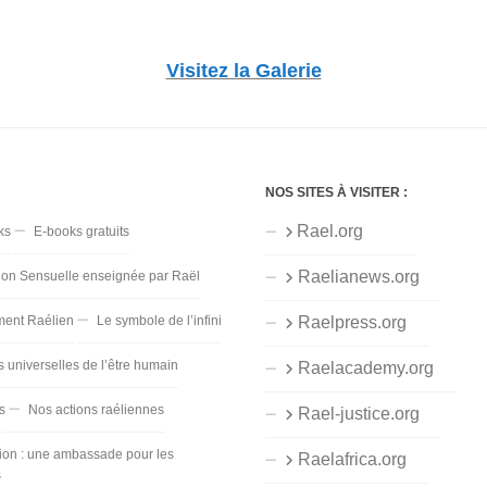
Visitez la Galerie
NOS SITES À VISITER :
Rael.org
ks
E-books gratuits
Raelianews.org
ion Sensuelle enseignée par Raël
ent Raélien
Le symbole de l’infini
Raelpress.org
s universelles de l’être humain
Raelacademy.org
s
Nos actions raéliennes
Rael-justice.org
ion : une ambassade pour les
Raelafrica.org
s