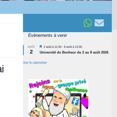
Évènements à venir
Mis
2 août à 11:00
-
8 août à 13:00
AOÛT
2
en
Université du Bonheur du 2 au 8 août 2026
avant
Voir le calendrier
i