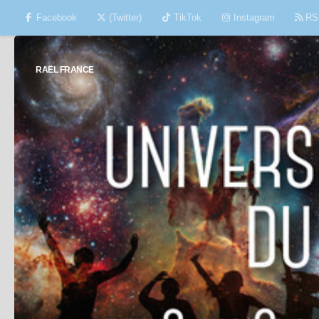
Facebook
(Twitter)
TikTok
Instagram
RS
Skip to content
RAËL FRANCE