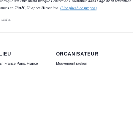
atomique sur Hiroshima marque l’entrée de l’Humanité dans l’âge de la révélation.
aH
sommes en 78
, 78
a
près
H
iroshima.
(Lire plus à ce propos)
 ciel ».
LIEU
ORGANISATEUR
En France
Paris
,
France
Mouvement raélien