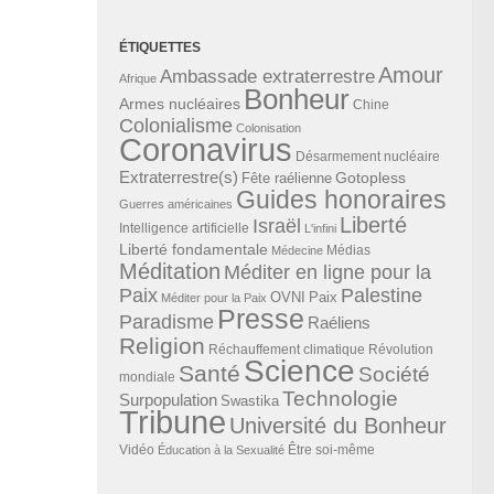
ÉTIQUETTES
Amour
Ambassade extraterrestre
Afrique
Bonheur
Armes nucléaires
Chine
Colonialisme
Colonisation
Coronavirus
Désarmement nucléaire
Extraterrestre(s)
Gotopless
Fête raélienne
Guides honoraires
Guerres américaines
Liberté
Israël
Intelligence artificielle
L'infini
Liberté fondamentale
Médias
Médecine
Méditation
Méditer en ligne pour la
Paix
Palestine
Paix
OVNI
Méditer pour la Paix
Presse
Paradisme
Raéliens
Religion
Révolution
Réchauffement climatique
Science
Santé
Société
mondiale
Technologie
Surpopulation
Swastika
Tribune
Université du Bonheur
Vidéo
Éducation à la Sexualité
Être soi-même