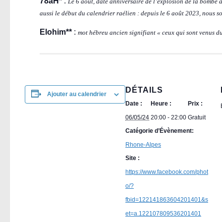
78aH*
:
Le 6 août, date anniversaire de l’explosion de la bombe 
aussi le début du calendrier raélien : depuis le 6 août 2023, nous 
Elohim**
:
mot hébreu ancien signifiant « ceux qui sont venus du
DÉTAILS
Ajouter au calendrier
Date :
Heure :
Prix :
06/05/24
20:00 - 22:00
Gratuit
Catégorie d’Évènement:
Rhone-Alpes
Site :
https://www.facebook.com/phot
o/?
fbid=122141863604201401&s
et=a.122107809536201401