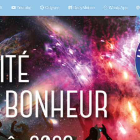
S
Youtube
Odysee
DailyMotion
WhatsApp