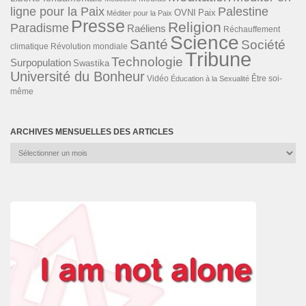
ligne pour la Paix
Palestine
Paix
OVNI
Méditer pour la Paix
Presse
Religion
Paradisme
Raéliens
Réchauffement
Science
Santé
Société
Révolution mondiale
climatique
Tribune
Technologie
Surpopulation
Swastika
Université du Bonheur
Vidéo
Éducation à la Sexualité
Être soi-
même
ARCHIVES MENSUELLES DES ARTICLES
Archives
mensuelles
des
articles