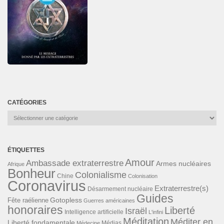
è
n
e
m
e
n
t
CATÉGORIES
s
Catégories
ÉTIQUETTES
Amour
Ambassade extraterrestre
Armes nucléaires
Afrique
Bonheur
Colonialisme
Chine
Colonisation
Coronavirus
Extraterrestre(s)
Désarmement nucléaire
Guides
Gotopless
Fête raélienne
Guerres américaines
honoraires
Liberté
Israël
Intelligence artificielle
L'infini
Méditation
Méditer en
Liberté fondamentale
Médias
Médecine