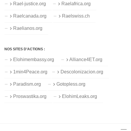
Rael-justice.org
Raelafrica.org
Raelcanada.org
Raelswiss.ch
Raelianos.org
NOS SITES D’ACTIONS :
Elohimembassy.org
Alliance4ET.org
1min4Peace.org
Descolonizacion.org
Paradism.org
Gotopless.org
Proswastika.org
ElohimLeaks.org