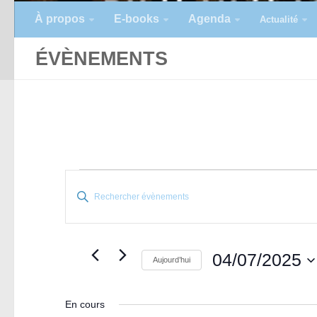
À propos
E-books
Agenda
Actualité
ÉVÈNEMENTS
É
R
Saisir
e
v
mot-
c
clé.
h
è
Rechercher
04/07/2025
Aujourd’hui
e
Évènements
n
Sélectionnez
r
par
une
c
En cours
mot-