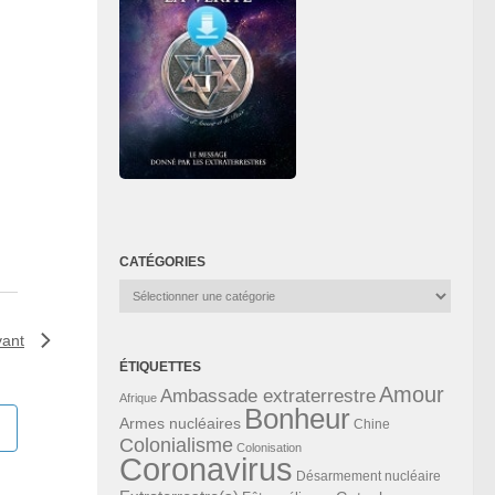
CATÉGORIES
Catégories
vant
ÉTIQUETTES
Amour
Ambassade extraterrestre
Afrique
Bonheur
Armes nucléaires
Chine
Colonialisme
Colonisation
Coronavirus
Désarmement nucléaire