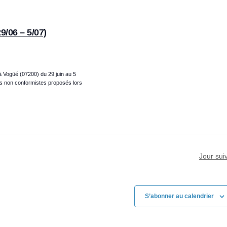
n
d
e
9/06 – 5/07)
v
u
e
s
 Vogüé (07200) du 29 juin au 5
ts non conformistes proposés lors
É
v
è
n
e
m
e
Jour sui
n
t
S’abonner au calendrier