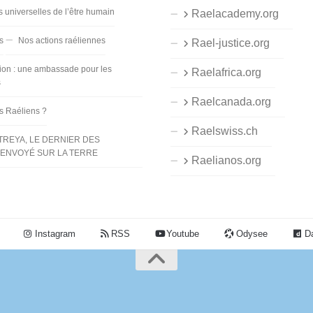
s universelles de l’être humain
Raelacademy.org
s
Nos actions raéliennes
Rael-justice.org
ion : une ambassade pour les
Raelafrica.org
s
Raelcanada.org
es Raéliens ?
Raelswiss.ch
TREYA, LE DERNIER DES
ENVOYÉ SUR LA TERRE
Raelianos.org
Instagram
RSS
Youtube
Odysee
Da