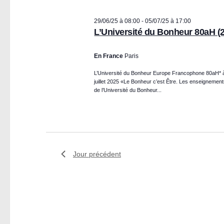
e
date.
h
clé.
e
29/06/25 à 08:00
-
05/07/25 à 17:00
m
L’Université du Bonheur 80aH (2
e
e
t
En France
Paris
n
n
L’Université du Bonheur Europe Francophone 80aH* à
a
juillet 2025 «Le Bonheur c’est Être. Les enseignemen
de l’Université du Bonheur...
v
t
i
s
g
a
f
Jour précédent
t
o
i
o
r
n
d