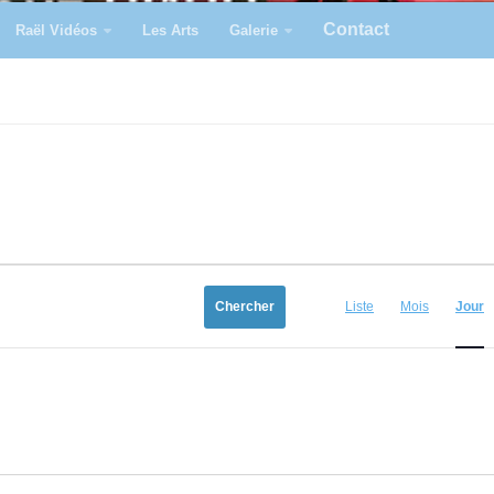
Contact
Raël Vidéos
Les Arts
Galerie
N
a
Chercher
Liste
Mois
Jour
v
i
g
a
t
i
o