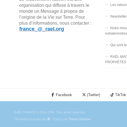
organisation qui diffuse à travers le
Les valeur
monde un Message à propos de
Newsletter
l’origine de la Vie sur Terre. Pour
plus d’informations, nous contacter :
france_@_rael.org
Notre miss
extraterrestre
Qui sont l
RAËL MAI
PROPHÈTES 
Facebook
(Twitter)
TikTok
RAËL FRANCE © 2014-2026. Tous droits réservés.
Fièrement propulsé par
- Conçu par
Thème Hueman