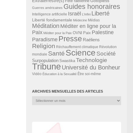
Extraterrestre(s)
Gotopless
Fête raélienne
Guides honoraires
Guerres américaines
Liberté
Israël
Intelligence artificielle
L'infini
Liberté fondamentale
Médias
Médecine
Méditation
Méditer en ligne pour la
Paix
Palestine
Paix
OVNI
Méditer pour la Paix
Presse
Paradisme
Raéliens
Religion
Révolution
Réchauffement climatique
Science
Santé
Société
mondiale
Technologie
Surpopulation
Swastika
Tribune
Université du Bonheur
Vidéo
Éducation à la Sexualité
Être soi-même
ARCHIVES MENSUELLES DES ARTICLES
Archives
mensuelles
des
articles