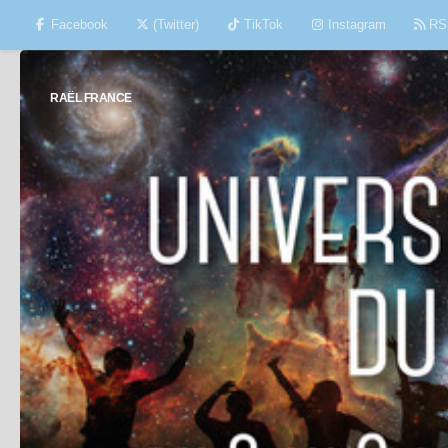
Facebook
(Twitter)
TikTok
Instagram
RS
Skip to content
RAËL FRANCE