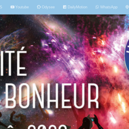
S
Youtube
Odysee
DailyMotion
WhatsApp