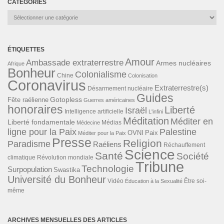
CATÉGORIES
Catégories
ÉTIQUETTES
Amour
Ambassade extraterrestre
Armes nucléaires
Afrique
Bonheur
Colonialisme
Chine
Colonisation
Coronavirus
Extraterrestre(s)
Désarmement nucléaire
Guides
Gotopless
Fête raélienne
Guerres américaines
honoraires
Liberté
Israël
Intelligence artificielle
L'infini
Méditation
Méditer en
Liberté fondamentale
Médias
Médecine
ligne pour la Paix
Palestine
Paix
OVNI
Méditer pour la Paix
Presse
Religion
Paradisme
Raéliens
Réchauffement
Science
Santé
Société
Révolution mondiale
climatique
Tribune
Technologie
Surpopulation
Swastika
Université du Bonheur
Vidéo
Éducation à la Sexualité
Être soi-
même
ARCHIVES MENSUELLES DES ARTICLES