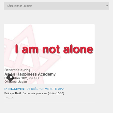
Archives
mensuelles
des
articles
ENSEIGNEMENT DE RAËL
/
UNIVERSITÉ-79AH
Maitreya Raël : Je ne suis plus seul (vidéo 10/10)
07/07/26