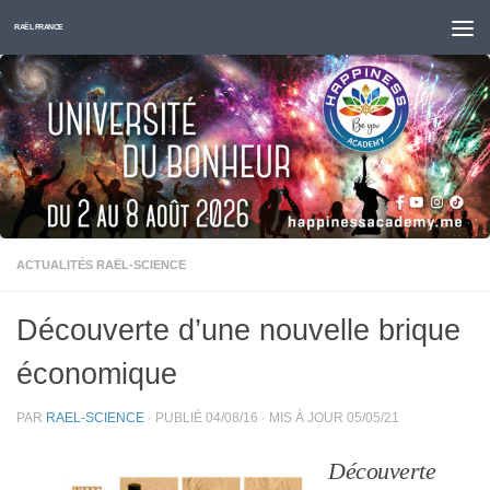
Skip to content
RAËL FRANCE
ACTUALITÉS RAËL-SCIENCE
Découverte d’une nouvelle brique
économique
PAR
RAEL-SCIENCE
· PUBLIÉ
04/08/16
· MIS À JOUR
05/05/21
Découverte