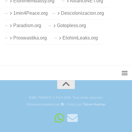
Elohimembassy.org
Alliance4ET.org
1min4Peace.org
Descolonizacion.org
Paradism.org
Gotopless.org
Proswastika.org
ElohimLeaks.org
RAËL FRANCE © 2014-2026. Tous droits réservés.
Fièrement propulsé par
- Conçu par
Thème Hueman