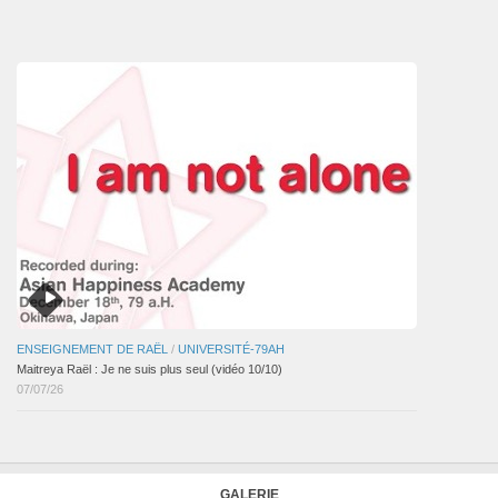
des
articles
ENSEIGNEMENT DE RAËL
/
UNIVERSITÉ-79AH
Maitreya Raël : Je ne suis plus seul (vidéo 10/10)
07/07/26
GALERIE