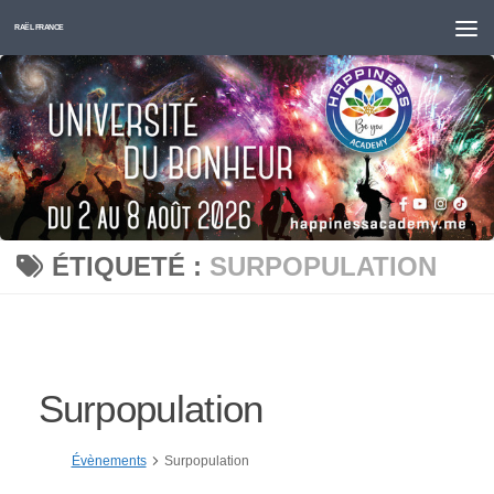
Skip to content
RAËL FRANCE
ÉTIQUETÉ :
SURPOPULATION
Surpopulation
Évènements
Surpopulation