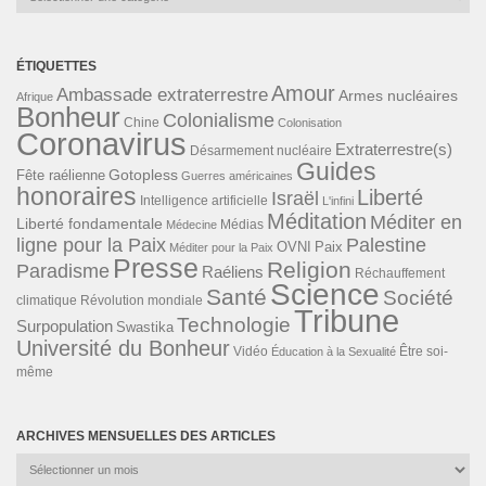
ÉTIQUETTES
Amour
Ambassade extraterrestre
Armes nucléaires
Afrique
Bonheur
Colonialisme
Chine
Colonisation
Coronavirus
Extraterrestre(s)
Désarmement nucléaire
Guides
Gotopless
Fête raélienne
Guerres américaines
honoraires
Liberté
Israël
Intelligence artificielle
L'infini
Méditation
Méditer en
Liberté fondamentale
Médias
Médecine
ligne pour la Paix
Palestine
Paix
OVNI
Méditer pour la Paix
Presse
Religion
Paradisme
Raéliens
Réchauffement
Science
Santé
Société
Révolution mondiale
climatique
Tribune
Technologie
Surpopulation
Swastika
Université du Bonheur
Vidéo
Éducation à la Sexualité
Être soi-
même
ARCHIVES MENSUELLES DES ARTICLES
Archives
mensuelles