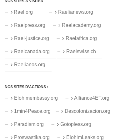
NOS SITES À VISITER :
Rael.org
Raelianews.org
Raelpress.org
Raelacademy.org
Rael-justice.org
Raelafrica.org
Raelcanada.org
Raelswiss.ch
Raelianos.org
NOS SITES D’ACTIONS :
Elohimembassy.org
Alliance4ET.org
1min4Peace.org
Descolonizacion.org
Paradism.org
Gotopless.org
Proswastika.org
ElohimLeaks.org