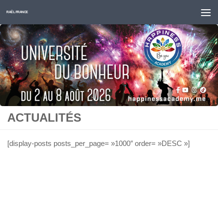
Skip to content
RAËL FRANCE
ACTUALITÉS
[display-posts posts_per_page= »1000″ order= »DESC »]